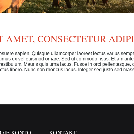
 AMET, CONSECTETUR ADIPI
osuere sapien. Quisque ullamcorper laoreet lectus varius semper.
mus ex vel euismod ornare. Sed ut commodo risus. Etiam ante ar
o vestibulum. Mauris quis urna lacus. Fusce in orci pellentesque
lectus libero. Nunc non rhoncus lacus. Integer sed justo sed mas
OJE KONTO
KONTAKT