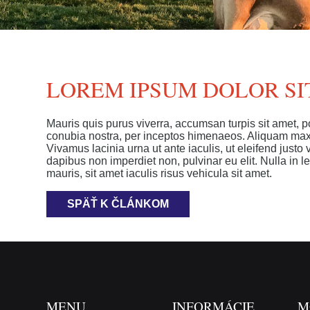
LOREM IPSUM DOLOR SIT
Mauris quis purus viverra, accumsan turpis sit amet, p
conubia nostra, per inceptos himenaeos. Aliquam maxi
Vivamus lacinia urna ut ante iaculis, ut eleifend just
dapibus non imperdiet non, pulvinar eu elit. Nulla in 
mauris, sit amet iaculis risus vehicula sit amet.
SPÄŤ K ČLÁNKOM
MENU
INFORMÁCIE
M